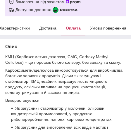
Замовлення під захистом
Доступна доставка
Характеристики
Доставка
Оплата
Умови повернення
Опис
КМЦ (Карбоксиметилцелюлоза, СМС, Carboxy Methyl
Cellulose) – це порошок білого кольору, без запаху та смаку.
Карбоксиметилцелюлоза використовується для виробництва
багатьох харчових продуктів. Діючи як загущувач і
стабілізатор, КМЦ неабияк покращує якість кінцевого
продукту, оскільки впливає на процеси кристалізації,
вологоутримування й засвоєння жирів.
Використовується:
Як загусник і стабілізатор у молочній, оліїровій,
кондитерській промисловості, у продуктах
рибоперероблення, напоях, харчових концентратах;
Як загусник для виготовлення всіх видів мастик і