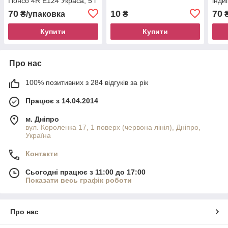
Понсо 4R E124 Украса, 5 г
інди
5 г
70
10
70
₴/упаковка
₴
₴
Купити
Купити
Про нас
100% позитивних з 284 відгуків за рік
Працює з 14.04.2014
м. Дніпро
вул. Короленка 17, 1 поверх (червона лінія), Дніпро,
Україна
Контакти
Сьогодні працює з 11:00 до 17:00
Показати весь графік роботи
Про нас