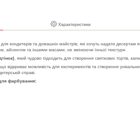
Характеристики
 для кондитерів та домашніх майстрів, які хочуть надати десертам я
том, айсингом та іншими масами, не змінюючи їхньої текстури.
тінок)
, який чудово підходить для створення святкових тортів, капке
 що відкриває можливість для експериментів та створення унікальн
итерській справі.
 для фарбування: