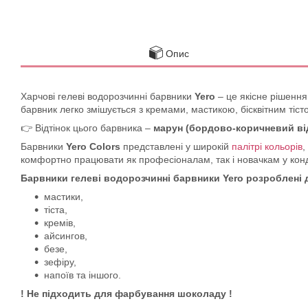
Опис
Харчові гелеві водорозчинні барвники
Yero
– це якісне рішення
барвник легко змішується з кремами, мастикою, бісквітним тіс
👉 Відтінок цього барвника –
марун (бордово-коричневий від
Барвники
Yero Colors
представлені у широкій
палітрі кольорів
,
комфортно працювати як професіоналам, так і новачкам у конд
Барвники гелеві водорозчинні барвники Yero розроблені
мастики,
тіста,
кремів,
айсингов,
безе,
зефіру,
напоїв та іншого.
! Не підходить для фарбування шоколаду !