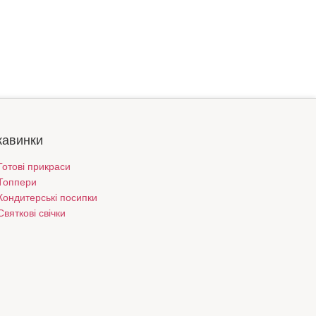
кавинки
Готові прикраси
Топпери
Кондитерські посипки
Святкові свічки