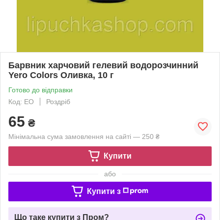
Барвник харчовий гелевий водорозчинний
Yero Colors Оливка, 10 г
Готово до відправки
Код: ЕО
Роздріб
65
₴
Мінімальна сума замовлення на сайті — 250 ₴
Купити
або
Купити з
Що таке купити з Пром?