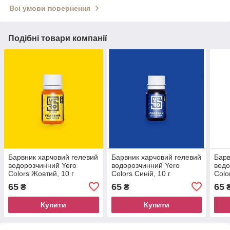
Всі умови повернення
Подібні товари компанії
Барвник харчовий гелевий
Барвник харчовий гелевий
Барв
водорозчинний Yero
водорозчинний Yero
водо
Colors Жовтий, 10 г
Colors Синій, 10 г
Colo
65
65
65
₴
₴
Купити
Купити