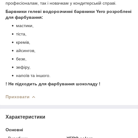
професіоналам, так і новачкам у кондитерській справі.
Барвники гелеві водорозчинні барвники Yero розроблені
для фарбування:
мастики,
тіста,
кремів,
айсингов,
безе,
зефіру,
напоїв та іншого.
! Не підходить для фарбування шоколаду !
Приховати
Характеристики
Основні