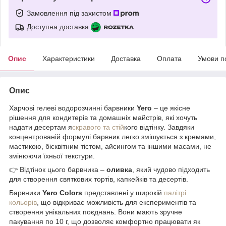
Замовлення під захистом
Доступна доставка
Опис
Характеристики
Доставка
Оплата
Умови п
Опис
Харчові гелеві водорозчинні барвники
Yero
– це якісне
рішення для кондитерів та домашніх майстрів, які хочуть
надати десертам я
скравого та стій
кого відтінку. Завдяки
концентрованій формулі барвник легко змішується з кремами,
мастикою, бісквітним тістом, айсингом та іншими масами, не
змінюючи їхньої текстури.
👉 Відтінок цього барвника –
оливка
, який чудово підходить
для створення святкових тортів, капкейків та десертів.
Барвники
Yero Colors
представлені у широкій
палітрі
кольорів
, що відкриває можливість для експериментів та
створення унікальних поєднань. Вони мають зручне
пакування по 10 г, що дозволяє комфортно працювати як