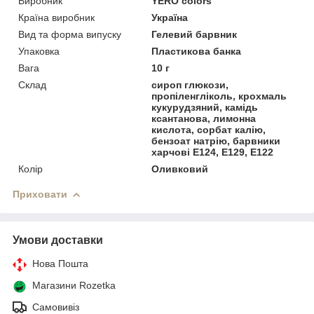
Виробник
YERO colors
Країна виробник
Україна
Вид та форма випуску
Гелевий барвник
Упаковка
Пластикова банка
Вага
10 г
Склад
сироп глюкози,
пропіленгліколь, крохмаль
кукурудзяний, камідь
ксантанова, лимонна
кислота, сорбат калію,
бензоат натрію, барвники
харчові E124, Е129, Е122
Колір
Оливковий
Приховати
Умови доставки
Нова Пошта
Магазини Rozetka
Самовивіз