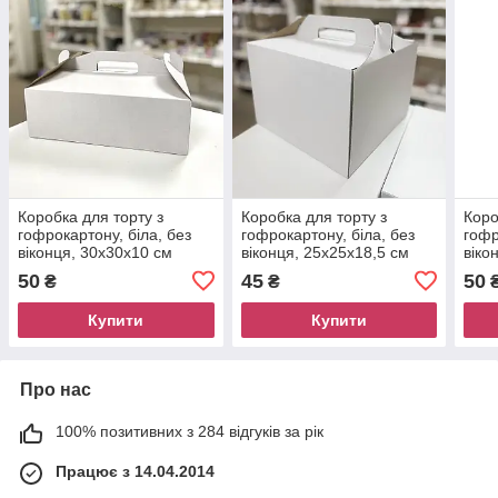
Коробка для торту з
Коробка для торту з
Коро
гофрокартону, біла, без
гофрокартону, біла, без
гофр
віконця, 30х30х10 см
віконця, 25х25х18,5 см
віко
50
45
50
₴
₴
Купити
Купити
Про нас
100% позитивних з 284 відгуків за рік
Працює з 14.04.2014