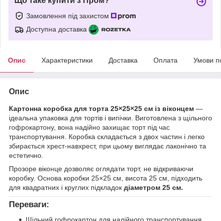
Що таке купити з Пром?
Замовлення під захистом
Доступна доставка
Опис
Характеристики
Доставка
Оплата
Умови п
Опис
Картонна коробка для торта 25×25×25 см із віконцем
—
ідеальна упаковка для тортів і випічки. Виготовлена з щільного
гофрокартону, вона надійно захищає торт під час
транспортування. Коробка складається з двох частин і легко
збирається хрест-навхрест, при цьому виглядає лаконічно та
естетично.
Прозоре віконце дозволяє оглядати торт, не відкриваючи
коробку. Основа коробки 25×25 см, висота 25 см, підходить
для квадратних і круглих підкладок
діаметром 25 см.
Переваги:
Щільний гофрокартон для надійного транспортування