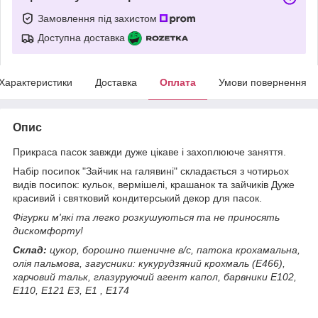
Замовлення під захистом
Доступна доставка
Характеристики
Доставка
Оплата
Умови повернення
Опис
Прикраса пасок завжди дуже цікаве і захоплююче заняття.
Набір посипок "Зайчик на галявині" складається з чотирьох
видів посипок: кульок, вермішелі, крашанок та зайчиків Дуже
красивий і святковий кондитерський декор для пасок.
Фігурки м'які та легко розкушуються та не приносять
дискомфорту!
Склад:
цукор, борошно пшеничне в/с, патока крохамальна,
олія пальмова, загусники: кукурудзяний крохмаль (Е466),
харчовий тальк, глазуруючий агент капол, барвники Е102,
Е110, Е121 Е3, Е1 , Е174