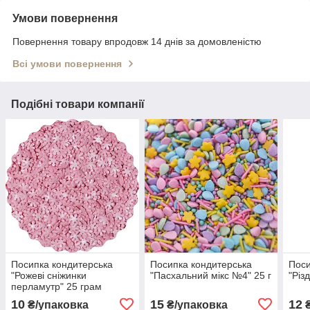
Умови повернення
Повернення товару впродовж 14 днів за домовленістю
Всі умови повернення
Подібні товари компанії
Посипка кондитерська
Посипка кондитерська
Поси
"Рожеві сніжинки
"Пасхальний мікс №4" 25 г
"Різ
перламутр" 25 грам
10
15
12
₴/упаковка
₴/упаковка