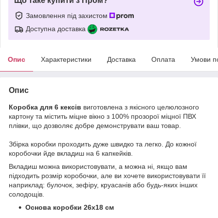
Що таке купити з Пром?
Замовлення під захистом
Доступна доставка
Опис
Характеристики
Доставка
Оплата
Умови п
Опис
Коробка для 6 кексів
виготовлена з якісного целюлозного
картону та містить міцне вікно з 100% прозорої міцної ПВХ
плівки, що дозволяє добре демонструвати ваш товар.
Збірка коробки проходить дуже швидко та легко. До кожної
коробочки йде вкладиш на 6 капкейків.
Вкладиш можна використовувати, а можна ні, якщо вам
підходить розмір коробочки, але ви хочете використовувати її
наприклад: булочок, зефіру, круасанів або будь-яких інших
солодощів.
Основа коробки 26х18 см