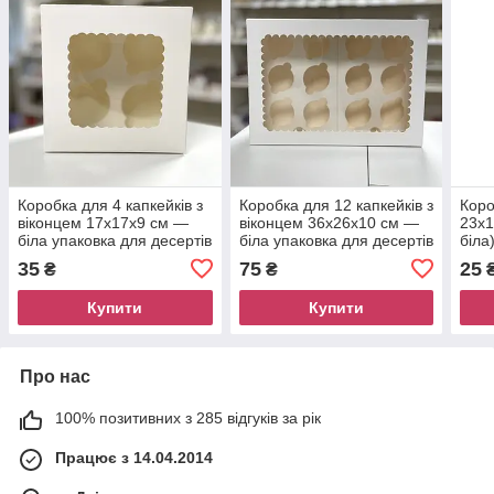
Коробка для 4 капкейків з
Коробка для 12 капкейків з
Коро
віконцем 17х17х9 см —
віконцем 36х26х10 см —
23х1
біла упаковка для десертів
біла упаковка для десертів
біла
35
75
25
₴
₴
Купити
Купити
Про нас
100% позитивних з 285 відгуків за рік
Працює з 14.04.2014