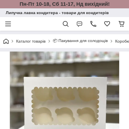
Пн-Пт 10-18, Сб 11-17, Нд вихідний!
Липучка лавка кондитера - товари для кондитерів
📦 Пакування для солодощів
Каталог товарів
Коробки