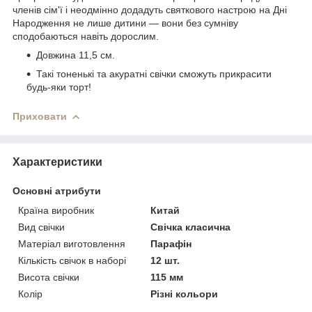
членів сім'ї і неодмінно додадуть святкового настрою на Дні
Народження не лише дитини — вони без сумніву
сподобаються навіть дорослим.
Довжина 11,5 см.
Такі тоненькі та акуратні свічки сможуть прикрасити
будь-яки торт!
Приховати
Характеристики
Основні атрибути
Країна виробник
Китай
Вид свічки
Свічка класична
Матеріал виготовлення
Парафін
Кількість свічок в наборі
12 шт.
Висота свічки
115 мм
Колір
Різні кольори