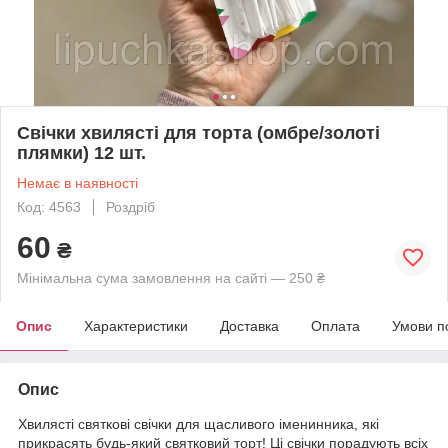
Свічки хвилясті для торта (омбре/золоті
плямки) 12 шт.
Немає в наявності
Код: 4563
Роздріб
60
₴
Мінімальна сума замовлення на сайті — 250 ₴
Опис
Характеристики
Доставка
Оплата
Умови п
Опис
Хвилясті святкові свічки для щасливого іменинника, які
прикрасять будь-який святковий торт! Ці свічки порадують всіх