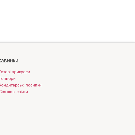
кавинки
Готові прикраси
Топпери
Кондитерські посипки
Святкові свічки