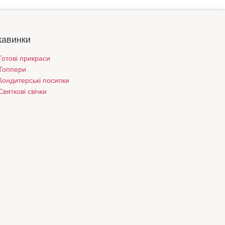
кавинки
Готові прикраси
Топпери
Кондитерські посипки
Святкові свічки