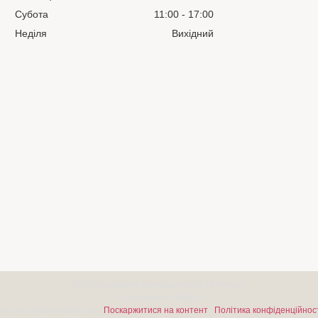
Субота
11:00
17:00
Неділя
Вихідний
Сайт створений на маркетплейсі
Prom.ua
Продавець на Bigl.ua
Липучка лавка кондитера |
Поскаржитися на контент
|
Політика конфіденційнос