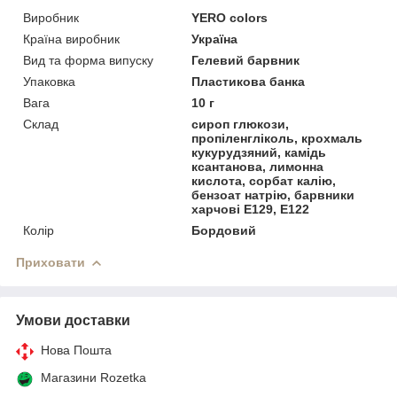
Виробник
YERO colors
Країна виробник
Україна
Вид та форма випуску
Гелевий барвник
Упаковка
Пластикова банка
Вага
10 г
Склад
сироп глюкози,
пропіленгліколь, крохмаль
кукурудзяний, камідь
ксантанова, лимонна
кислота, сорбат калію,
бензоат натрію, барвники
харчові E129, Е122
Колір
Бордовий
Приховати
Умови доставки
Нова Пошта
Магазини Rozetka