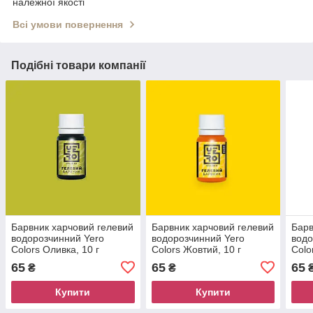
належної якості
Всі умови повернення
Подібні товари компанії
Барвник харчовий гелевий
Барвник харчовий гелевий
Барв
водорозчинний Yero
водорозчинний Yero
водо
Colors Оливка, 10 г
Colors Жовтий, 10 г
Colo
65
65
65
₴
₴
Купити
Купити