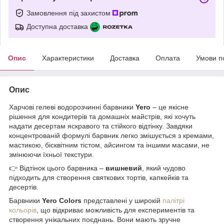
Замовлення під захистом
Доступна доставка
Опис
Характеристики
Доставка
Оплата
Умови п
Опис
Харчові гелеві водорозчинні барвники
Yero
– це якісне
рішення для кондитерів та домашніх майстрів, які хочуть
надати десертам яскравого та стійкого відтінку. Завдяки
концентрованій формулі барвник легко змішується з кремами,
мастикою, бісквітним тістом, айсингом та іншими масами, не
змінюючи їхньої текстури.
👉 Відтінок цього барвника –
вишневий
, який чудово
підходить для створення святкових тортів, капкейків та
десертів.
Барвники
Yero Colors
представлені у широкій
палітрі
кольорів
, що відкриває можливість для експериментів та
створення унікальних поєднань. Вони мають зручне