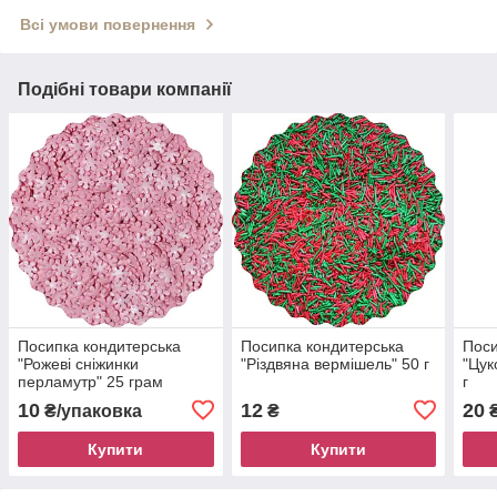
Всі умови повернення
Подібні товари компанії
Посипка кондитерська
Посипка кондитерська
Поси
"Рожеві сніжинки
"Різдвяна вермішель" 50 г
"Цук
перламутр" 25 грам
г
10
12
20
₴/упаковка
₴
Купити
Купити