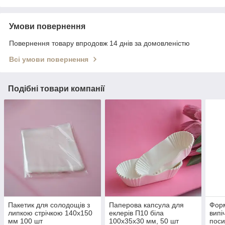
Умови повернення
Повернення товару впродовж 14 днів за домовленістю
Всі умови повернення
Подібні товари компанії
Пакетик для солодощів з
Паперова капсула для
Фор
липкою стрічкою 140х150
еклерів П10 біла
випі
мм 100 шт
100х35х30 мм, 50 шт
поси