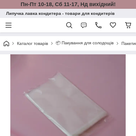
Пн-Пт 10-18, Сб 11-17, Нд вихідний!
Липучка лавка кондитера - товари для кондитерів
📦 Пакування для солодощів
Каталог товарів
Пакетик