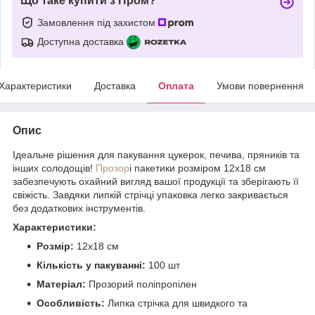
Що таке купити з Пром?
Замовлення під захистом
Доступна доставка
Характеристики
Доставка
Оплата
Умови повернення
Опис
Ідеальне рішення для пакування цукерок, печива, пряників та
інших солодощів!
Прозор
і пакетики розміром 12х18 см
забезпечують охайний вигляд вашої продукції та зберігають її
свіжість. Завдяки липкій стрічці упаковка легко закривається
без додаткових інструментів.
Характеристики:
Розмір:
12х18 см
Кількість у пакуванні:
100 шт
Матеріал:
Прозорий поліпропілен
Особливість:
Липка стрічка для швидкого та