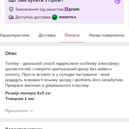
Що таке купити з Пром?
Замовлення під захистом
Доступна доставка
Характеристики
Доставка
Оплата
Умови повернення
Опис
Топпер - ідеальний спосіб підкреслити особливу атмосферу
урочистостей і створити оригінальний декор без зайвого
клопоту. Просто вставте їх у солодке частування - вони
додадуть яскравості всьому заходу і зроблять його незабутнім.
Прикраси виконані із дзеркального пластику.
Розмір топера 6х5 см
Товщина 1 мм.
Приховати