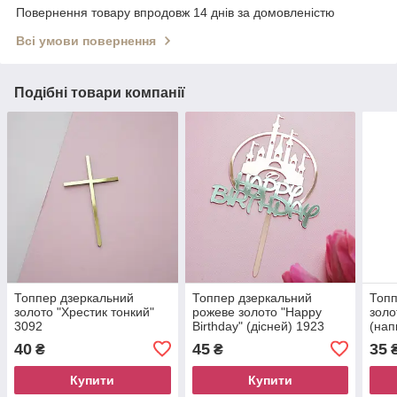
Повернення товару впродовж 14 днів за домовленістю
Всі умови повернення
Подібні товари компанії
Топпер дзеркальний
Топпер дзеркальний
Топп
золото "Хрестик тонкий"
рожеве золото "Happy
золо
3092
Birthday" (дісней) 1923
(нап
40
45
35
₴
₴
Купити
Купити