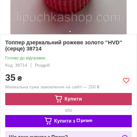
Топпер дзеркальний рожеве золото "HVD"
(серце) 38714
Готово до відправки
Код: 38714
Роздріб
35
₴
Мінімальна сума замовлення на сайті — 250 ₴
Купити
або
Купити з