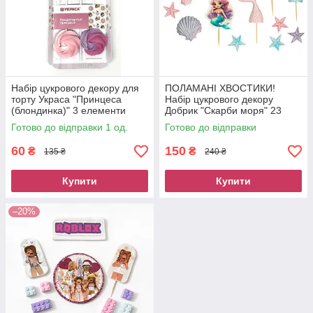
Набір цукрового декору для
ПОЛАМАНІ ХВОСТИКИ!
торту Украса "Принцеса
Набір цукрового декору
(блондинка)" 3 елементи
Добрик "Скарби моря" 23
елемента (Знижка, бо є
Готово до відправки 1 од.
Готово до відправки
пошкодження)
60
150
₴
₴
135 ₴
240 ₴
Купити
Купити
–20%