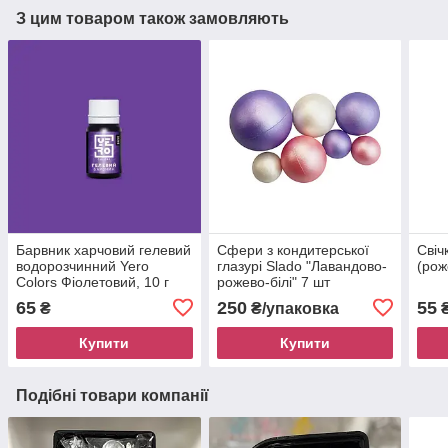
З цим товаром також замовляють
Барвник харчовий гелевий
Сфери з кондитерської
Свіч
водорозчинний Yero
глазурі Slado "Лавандово-
(рож
Colors Фіолетовий, 10 г
рожево-білі" 7 шт
65
250
55
₴
₴/упаковка
Купити
Купити
Подібні товари компанії