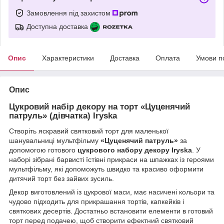
Замовлення під захистом
Доступна доставка
Опис
Характеристики
Доставка
Оплата
Умови п
Опис
Цукровий набір декору на торт
«Цуценячий
патруль» (дівчатка)
Iryska
Створіть яскравий святковий торт для маленької
шанувальниці мультфільму
«Цуценячий патруль»
за
допомогою готового
цукрового набору декору Iryska
. У
наборі зібрані барвисті їстівні прикраси на шпажках із героями
мультфільму, які допоможуть швидко та красиво оформити
дитячий торт без зайвих зусиль.
Декор виготовлений із цукрової маси, має насичені кольори та
чудово підходить для прикрашання тортів, капкейків і
святкових десертів. Достатньо встановити елементи в готовий
торт перед подачею, щоб створити ефектний святковий