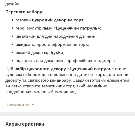
дизайн.
Переваги набору:
готовий
цукровий декор на торт
;
герої мультфільму
«Цуценячий патруль»
;
ідеальний для дня народження дівчинки;
швидке та просте оформлення торта;
якісний декор від
Iryska
;
підходить для домашніх і професійних кондитерів.
Цей
набір цукрового декору «Цуценячий патруль»
стане
чудовим вибором для оформлення дитячого торта, фотозони
десерту та святкового кенді-бару. Завдяки готовим елементам
ви легко створите тематичний торт, який неодмінно
сподобається маленькій іменинниці.
Приховати
Характеристики