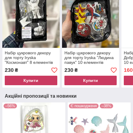
Набір цукрового декору
Набір цукрового декору
Набі
для торту Iryska
для торту Iryska "Людина
Добр
"Космонавт" 8 елементів
павук" 10 елементів
10 е
230
230
160
₴
₴
Купити
Купити
Акційні пропозиції та новинки
–56%
Є пошкодженя
–38%