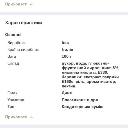
Приховати
Характеристики
Основні
Виробник
Irca
Країна виробник
Італія
Вага
100 г
Склад
цукор, вода, глюкозно-
фруктозний сироп, диня 8%,
лимонна кислота Е330,
барвники: екстракт паприки
Е160с, сіль, ароматизатор,
пектин.
Смак
Диня
Упаковка
Пластикове відро
Тип
Кондитерська суміш
Приховати