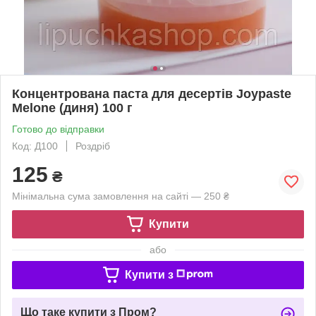
Концентрована паста для десертів Joypaste
Melone (диня) 100 г
Готово до відправки
Код: Д100
Роздріб
125
₴
Мінімальна сума замовлення на сайті — 250 ₴
Купити
або
Купити з
Що таке купити з Пром?