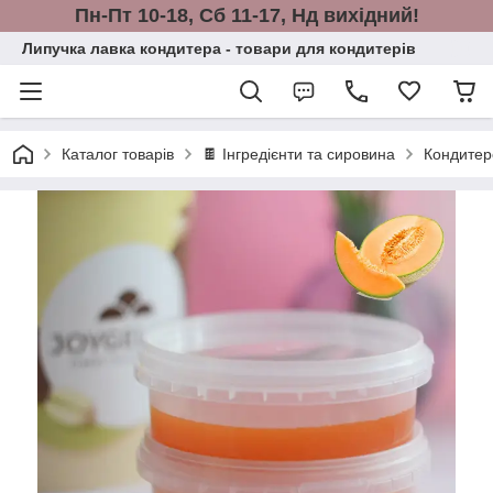
Пн-Пт 10-18, Сб 11-17, Нд вихідний!
Липучка лавка кондитера - товари для кондитерів
Каталог товарів
🍫 Інгредієнти та сировина
Кондитерс