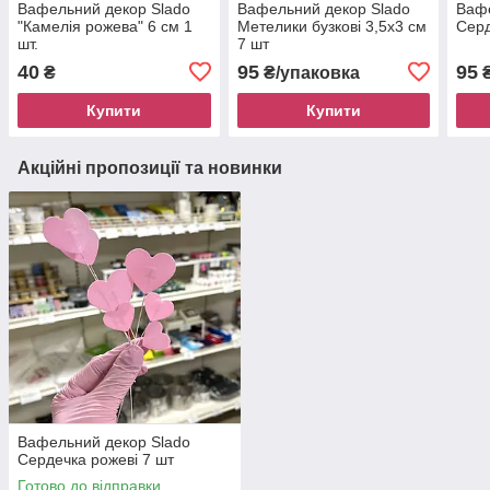
Вафельний декор Slado
Вафельний декор Slado
Вафе
"Камелія рожева" 6 см 1
Метелики бузкові 3,5х3 см
Серд
шт.
7 шт
40
95
95
₴
₴/упаковка
₴
Купити
Купити
Акційні пропозиції та новинки
Вафельний декор Slado
Сердечка рожеві 7 шт
Готово до відправки