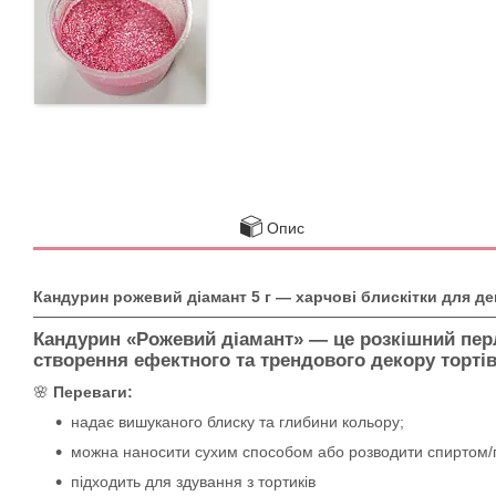
Опис
Кандурин рожевий діамант 5 г — харчові блискітки для де
Кандурин
«Рожевий діамант»
— це розкішний перл
створення ефектного та трендового декору тортів,
🌸
Переваги:
надає вишуканого блиску та глибини кольору;
можна наносити сухим способом або розводити спиртом/
підходить для здування з тортиків