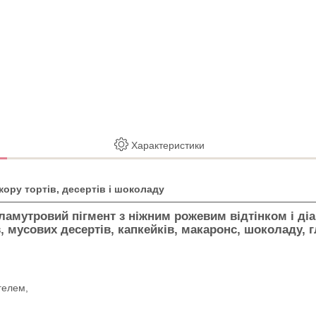
Характеристики
кору тортів, десертів і шоколаду
амутровий пігмент з ніжним рожевим відтінком і ді
 мусових десертів, капкейків, макаронс, шоколаду, гл
гелем,