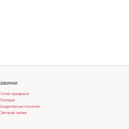
кавинки
Готові прикраси
Топпери
Кондитерські посипки
Святкові свічки