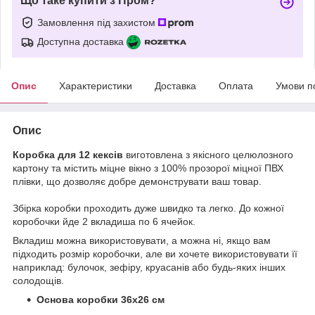
Що таке купити з Пром?
Замовлення під захистом
Доступна доставка
Опис
Характеристики
Доставка
Оплата
Умови п
Опис
Коробка для 12 кексів
виготовлена з якісного целюлозного
картону та містить міцне вікно з 100% прозорої міцної ПВХ
плівки, що дозволяє добре демонструвати ваш товар.
Збірка коробки проходить дуже швидко та легко. До кожної
коробочки йде 2 вкладиша по 6 ячейок.
Вкладиш можна використовувати, а можна ні, якщо вам
підходить розмір коробочки, але ви хочете використовувати її
наприклад: булочок, зефіру, круасанів або будь-яких інших
солодощів.
Основа коробки 36х26 см