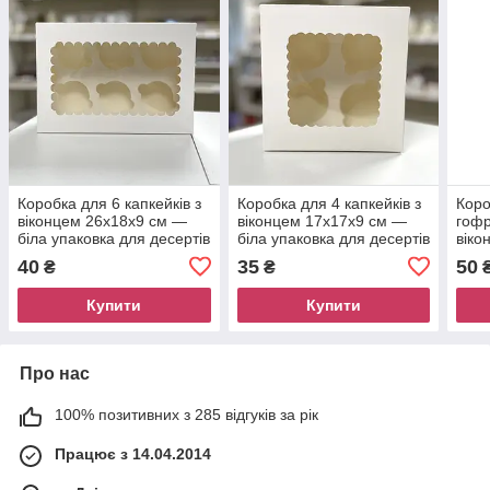
Коробка для 6 капкейків з
Коробка для 4 капкейків з
Коро
віконцем 26х18х9 см —
віконцем 17х17х9 см —
гофр
біла упаковка для десертів
біла упаковка для десертів
віко
40
35
50
₴
₴
Купити
Купити
Про нас
100% позитивних з 285 відгуків за рік
Працює з 14.04.2014