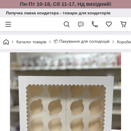
Пн-Пт 10-18, Сб 11-17, Нд вихідний!
Липучка лавка кондитера - товари для кондитерів
📦 Пакування для солодощів
Каталог товарів
Коробки