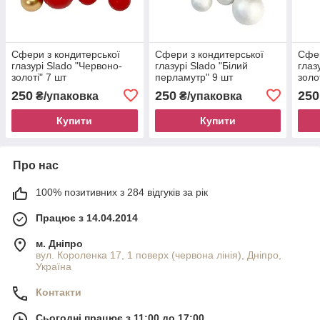
Сфери з кондитерської
Сфери з кондитерської
Сфер
глазурі Slado "Червоно-
глазурі Slado "Білий
глаз
золоті" 7 шт
перламутр" 9 шт
золо
250
250
250
₴/упаковка
₴/упаковка
Купити
Купити
Про нас
100% позитивних з 284 відгуків за рік
Працює з 14.04.2014
м. Дніпро
вул. Короленка 17, 1 поверх (червона лінія), Дніпро,
Україна
Контакти
Сьогодні працює з 11:00 до 17:00