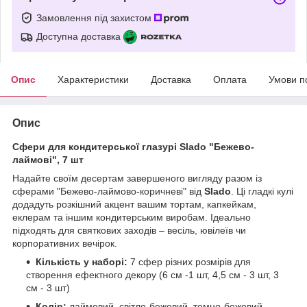
Замовлення під захистом
Доступна доставка
Опис
Характеристики
Доставка
Оплата
Умови п
Опис
Сфери для кондитерської глазурі Slado "Бежево-
лаймові", 7 шт
Надайте своїм десертам завершеного вигляду разом із
сферами "Бежево-лаймово-коричневі" від
Slado
. Ці гладкі кулі
додадуть розкішний акцент вашим тортам, капкейкам,
еклерам та іншим кондитерським виробам. Ідеально
підходять для святкових заходів – весіль, ювілеїв чи
корпоративних вечірок.
Кількість у наборі:
7 сфер різних розмірів для
створення ефектного декору (6 см -1 шт, 4,5 см - 3 шт, 3
см - 3 шт)
Колір:
лаймовий, світло-бежевий, темно-бежевий