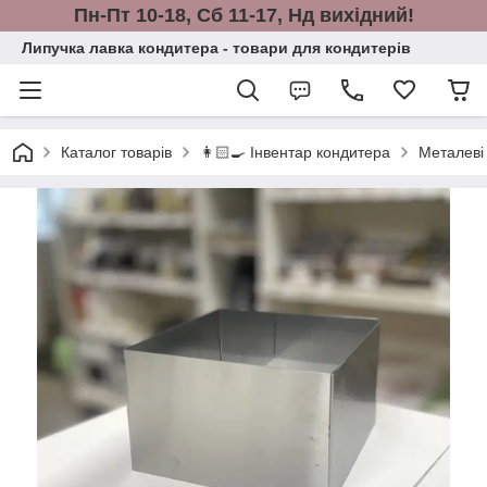
Пн-Пт 10-18, Сб 11-17, Нд вихідний!
Липучка лавка кондитера - товари для кондитерів
Каталог товарів
👩🏻‍🍳 Інвентар кондитера
Металеві