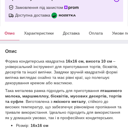
Замовлення під захистом
Доступна доставка
Опис
Характеристики
Доставка
Оплата
Умови п
Опис
Форма кондитерська квадратна
16х16 см, висота 10 см
–
універсальний інструмент для приготування тортів, бісквітів,
десертів та іншої випічки. Завдяки зручній квадратній формі
випічка виглядає охайно та має рівні краї, що полегшує
декорування кремом або мастикою.
Така металева рамка підходить для приготування
пташиного
молока, маршмеллоу, бісквітів, мусових десертів, тортів
та суфле
. Виготовлена з
якісного металу
, стійкого до
високих температур, що забезпечує рівномірне пропікання та
тривале використання. Ідеально підходить для використання
як у домашніх умовах, так і в професійних кондитерських.
Розмір:
16х16 см