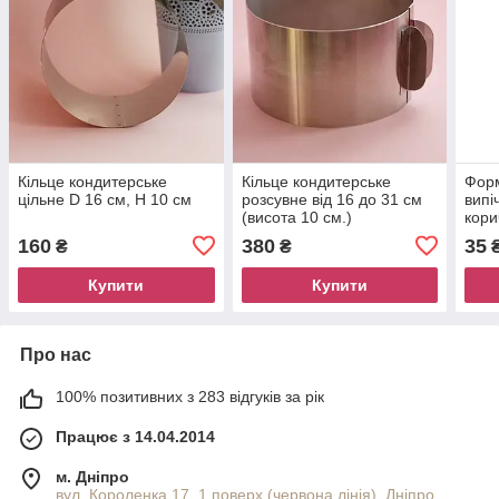
Кільце кондитерське
Кільце кондитерське
Фор
цільне D 16 cм, H 10 см
розсувне від 16 до 31 см
випі
(висота 10 см.)
кори
10 ш
160
380
35
₴
₴
₴
Купити
Купити
Про нас
100% позитивних з 283 відгуків за рік
Працює з 14.04.2014
м. Дніпро
вул. Короленка 17, 1 поверх (червона лінія), Дніпро,