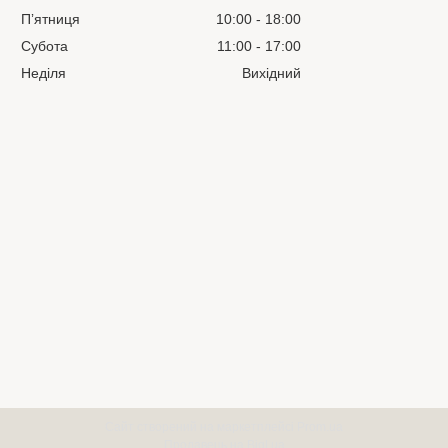
Пʼятниця
10:00
18:00
Субота
11:00
17:00
Неділя
Вихідний
Сайт створений на маркетплейсі
Prom.ua
Продавець на Bigl.ua