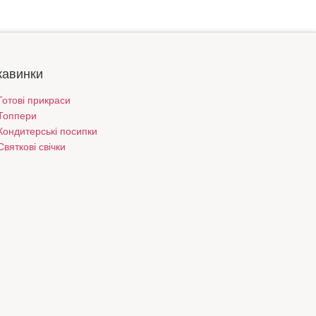
кавинки
Готові прикраси
Топпери
Кондитерські посипки
Святкові свічки