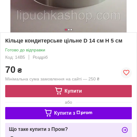
Кільце кондитерське цільне D 14 см H 5 см
Готово до відправки
Код: 14В5
Роздріб
70
₴
Мінімальна сума замовлення на сайті — 250 ₴
Купити
або
Купити з
Що таке купити з Пром?