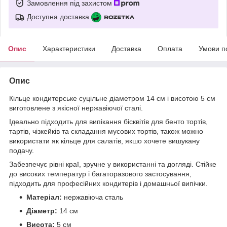
Замовлення під захистом
Доступна доставка
Опис
Характеристики
Доставка
Оплата
Умови п
Опис
Кільце кондитерське суцільне діаметром 14 см і висотою 5 см
виготовлене з якісної нержавіючої сталі.
Ідеально підходить для випікання бісквітів для бенто тортів,
тартів, чізкейків та складання мусових тортів, також можно
використати як кільце для салатів, якшо хочете вишукану
подачу.
Забезпечує рівні краї, зручне у використанні та догляді. Стійке
до високих температур і багаторазового застосування,
підходить для професійних кондитерів і домашньої випічки.
Матеріал:
нержавіюча сталь
Діаметр:
14 см
Висота:
5 см