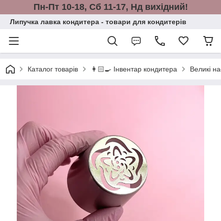
Пн-Пт 10-18, Сб 11-17, Нд вихідний!
Липучка лавка кондитера - товари для кондитерів
Каталог товарів
👩🏻‍🍳 Інвентар кондитера
Великі на