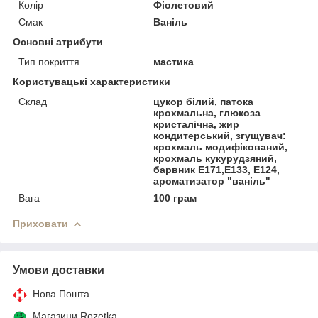
Колір
Фіолетовий
Смак
Ваніль
Основні атрибути
Тип покриття
мастика
Користувацькі характеристики
Склад
цукор білий, патока
крохмальна, глюкоза
кристалічна, жир
кондитерський, згущувач:
крохмаль модифікований,
крохмаль кукурудзяний,
барвник Е171,Е133, Е124,
ароматизатор "ваніль"
Вага
100 грам
Приховати
Умови доставки
Нова Пошта
Магазини Rozetka