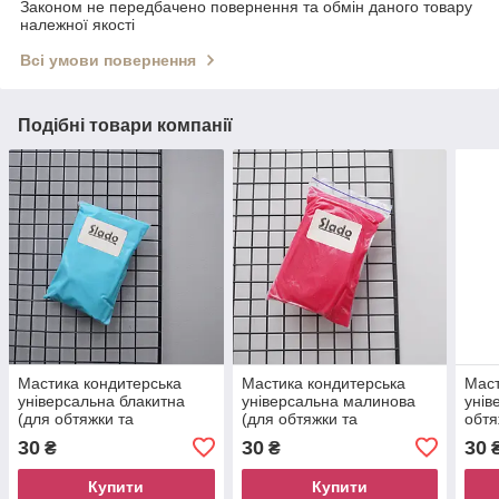
Законом не передбачено повернення та обмін даного товару
належної якості
Всі умови повернення
Подібні товари компанії
Мастика кондитерська
Мастика кондитерська
Маст
універсальна блакитна
універсальна малинова
унів
(для обтяжки та
(для обтяжки та
обтя
моделювання) Slado, 100
моделювання) Slado, 100
Slad
30
30
30
₴
₴
грам
грам
Купити
Купити