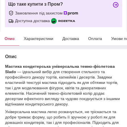
Що таке купити з Пром?
Замовлення під захистом
Доступна доставка
Опис
Характеристики
Доставка
Оплата
Умови п
Опис
Мастика кондитерська універсальна темно-фіолетова
Slado
— ідеальний вибір для створення стильного та
професійного декору тортів, капкейків і десертів. Завдяки
еластичній текстурі мастика підходить як для обтяжки тортів,
так і для моделювання фігурок, квітів та декоративних
елементів. Насичений темно-фіолетовий колір додає
десертам ефектного вигляду та чудово поєднується з іншими
відтінками кондитерського декору.
Універсальна мастика легко розкачується, не тріскається та
добре тримає форму, що робить її зручною у роботі як для
домашніх кондитерів, так і для професіоналів. Підходить для