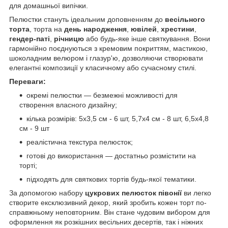
для домашньої випічки.
Пелюстки стануть ідеальним доповненням до
весільного
торта
, торта на
день народження
,
ювілей
,
хрестини
,
гендер-паті
,
річницю
або будь-яке інше святкування. Вони
гармонійно поєднуються з кремовим покриттям, мастикою,
шоколадним велюром і глазур'ю, дозволяючи створювати
елегантні композиції у класичному або сучасному стилі.
Переваги:
окремі пелюстки — безмежні можливості для
створення власного дизайну;
кілька розмірів: 5х3,5 см - 6 шт, 5,7х4 см - 8 шт, 6,5х4,8
см - 9 шт
реалістична текстура пелюсток;
готові до використання — достатньо розмістити на
торті;
підходять для святкових тортів будь-якої тематики.
За допомогою набору
цукрових пелюсток півонії
ви легко
створите ексклюзивний декор, який зробить кожен торт по-
справжньому неповторним. Він стане чудовим вибором для
оформлення як розкішних весільних десертів, так і ніжних