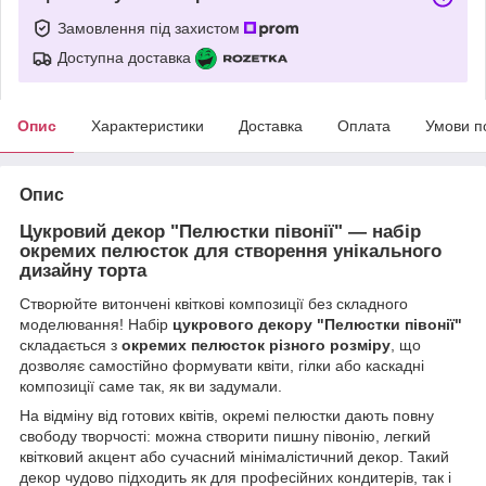
Замовлення під захистом
Доступна доставка
Опис
Характеристики
Доставка
Оплата
Умови п
Опис
Цукровий декор "Пелюстки півонії" — набір
окремих пелюсток для створення унікального
дизайну торта
Створюйте витончені квіткові композиції без складного
моделювання! Набір
цукрового декору "Пелюстки півонії"
складається з
окремих пелюсток різного розміру
, що
дозволяє самостійно формувати квіти, гілки або каскадні
композиції саме так, як ви задумали.
На відміну від готових квітів, окремі пелюстки дають повну
свободу творчості: можна створити пишну півонію, легкий
квітковий акцент або сучасний мінімалістичний декор. Такий
декор чудово підходить як для професійних кондитерів, так і