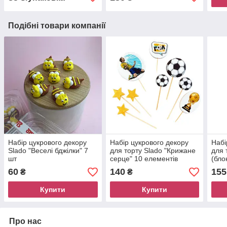
Подібні товари компанії
Набір цукрового декору
Набір цукрового декору
Набі
Slado "Веселі бджілки" 7
для торту Slado "Крижане
для 
шт
серце" 10 елементів
(бло
60
140
155
₴
₴
Купити
Купити
Про нас