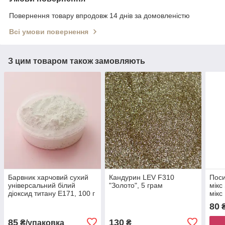
Повернення товару впродовж 14 днів за домовленістю
Всі умови повернення
З цим товаром також замовляють
Барвник харчовий сухий
Кандурин LEV F310
Поси
універсальний білий
"Золото", 5 грам
мікс
діоксид титану E171, 100 г
мікс
80
₴
85
130
₴/упаковка
₴