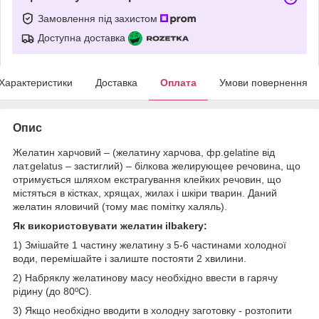
Замовлення під захистом
Доступна доставка
Характеристики
Доставка
Оплата
Умови повернення
Опис
Желатин харчовий – (желатину харчова, фр.gelatine від
лат.gelatus – застиглий) – білкова желирующее речовина, що
отримується шляхом екстрагування клейких речовин, що
містяться в кістках, хрящах, жилах і шкіри тварин. Даний
желатин яловичий (тому має помітку халяль).
Як використовувати желатин ilbakery:
1) Змішайте 1 частину желатину з 5-6 частинами холодної
води, перемішайте і залиште постояти 2 хвилини.
2) Набряклу желатинову масу необхідно ввести в гарячу
рідину (до 80ºС).
3) Якщо необхідно вводити в холодну заготовку - розтопити