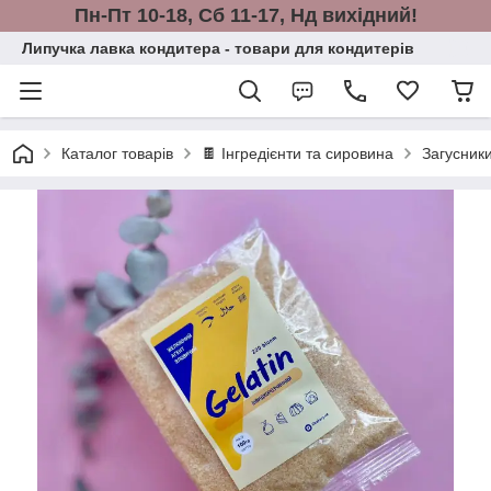
Пн-Пт 10-18, Сб 11-17, Нд вихідний!
Липучка лавка кондитера - товари для кондитерів
Каталог товарів
🍫 Інгредієнти та сировина
Загусники