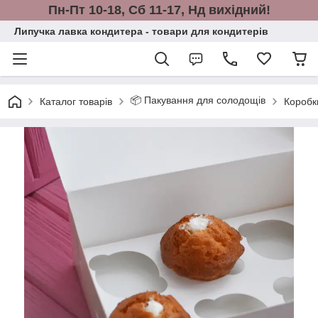
Пн-Пт 10-18, Сб 11-17, Нд вихідний!
Липучка лавка кондитера - товари для кондитерів
📦 Пакування для солодощів
Каталог товарів
Коробки