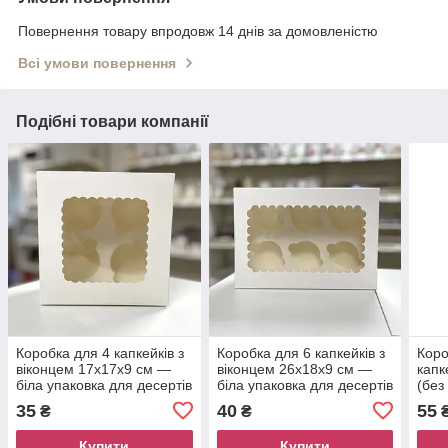
Повернення товару впродовж 14 днів за домовленістю
Всі умови повернення
Подібні товари компанії
Коробка для 4 капкейків з
Коробка для 6 капкейків з
Коро
віконцем 17х17х9 см —
віконцем 26х18х9 см —
капк
біла упаковка для десертів
біла упаковка для десертів
(без
35
40
55
₴
₴
Купити
Купити