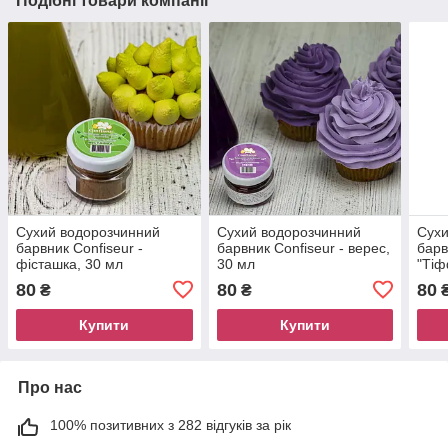
Подібні товари компанії
Сухий водорозчинний
Сухий водорозчинний
Сухи
барвник Confiseur -
барвник Confiseur - верес,
барв
фісташка, 30 мл
30 мл
"Тіф
80
80
80
₴
₴
Купити
Купити
Про нас
100% позитивних з 282 відгуків за рік