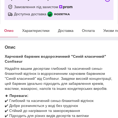
Замовлення під захистом
Доступна доставка
Опис
Характеристики
Доставка
Оплата
Умови п
Опис
Харчовий барвник водорозчинний "Синій класичний"
Confiseur
Надайте вашим десертам глибокий та насичений синьо-
блакитний відтінок із водорозчинним харчовим барвником
"Синій класичний" від Confiseur. Завдяки високій концентрації,
цей барвник ідеально підходить для забарвлення кремів,
мастики, макаронс, напоїв та інших кондитерських виробів.
🔹 Переваги:
✔️ Глибокий та насичений синьо-блакитний відтінок
✔️ Добре розчиняється у воді без грудочок
✔️ Стійкий до нагрівання та заморожування
✔️ Підходить для різних видів десертів та випічки