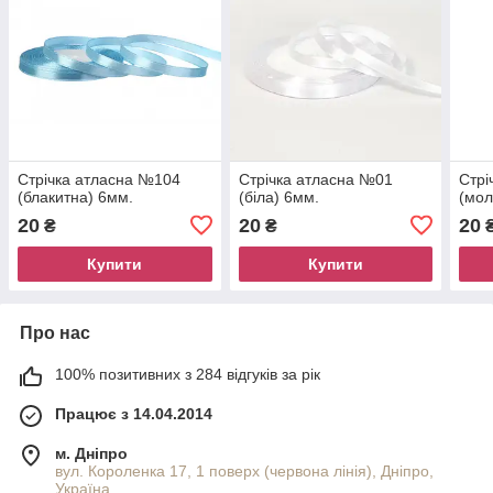
Стрічка атласна №104
Стрічка атласна №01
Стрі
(блакитна) 6мм.
(біла) 6мм.
(мол
20
20
20
₴
₴
Купити
Купити
Про нас
100% позитивних з 284 відгуків за рік
Працює з 14.04.2014
м. Дніпро
вул. Короленка 17, 1 поверх (червона лінія), Дніпро,
Україна