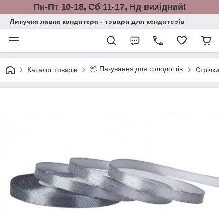
Пн-Пт 10-18, Сб 11-17, Нд вихідний!
Липучка лавка кондитера - товари для кондитерів
📦 Пакування для солодощів
Каталог товарів
Стрічк