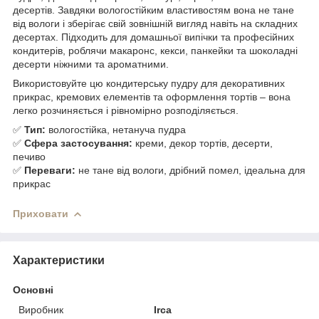
десертів. Завдяки вологостійким властивостям вона не тане
від вологи і зберігає свій зовнішній вигляд навіть на складних
десертах. Підходить для домашньої випічки та професійних
кондитерів, роблячи макаронс, кекси, панкейки та шоколадні
десерти ніжними та ароматними.
Використовуйте цю кондитерську пудру для декоративних
прикрас, кремових елементів та оформлення тортів – вона
легко розчиняється і рівномірно розподіляється.
✅
Тип:
вологостійка, нетануча пудра
✅
Сфера застосування:
креми, декор тортів, десерти,
печиво
✅
Переваги:
не тане від вологи, дрібний помел, ідеальна для
прикрас
Приховати
Характеристики
Основні
Виробник
Irca