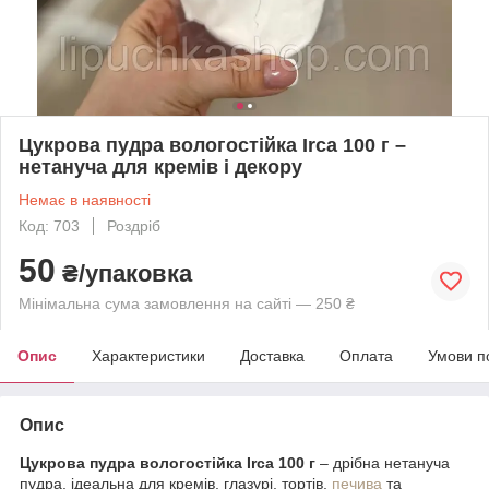
Цукрова пудра вологостійка Irca 100 г –
нетануча для кремів і декору
Немає в наявності
Код: 703
Роздріб
50
₴/упаковка
Мінімальна сума замовлення на сайті — 250 ₴
Опис
Характеристики
Доставка
Оплата
Умови п
Опис
Цукрова пудра вологостійка Irca 100 г
– дрібна нетануча
пудра, ідеальна для кремів, глазурі, тортів,
печива
та