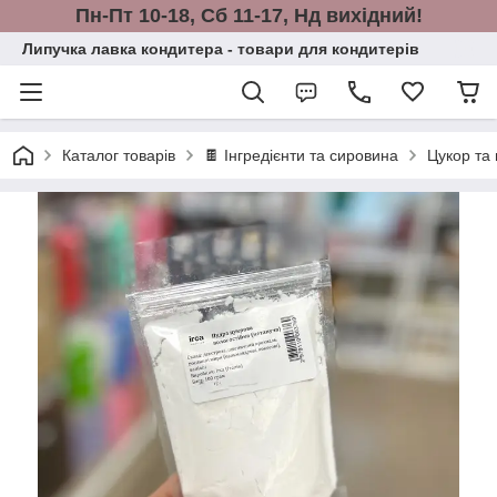
Пн-Пт 10-18, Сб 11-17, Нд вихідний!
Липучка лавка кондитера - товари для кондитерів
Каталог товарів
🍫 Інгредієнти та сировина
Цукор та