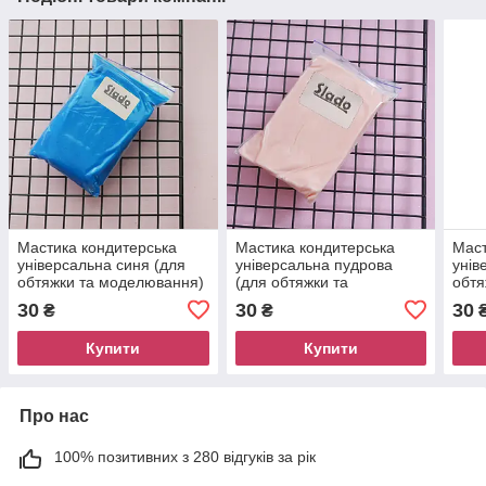
Мастика кондитерська
Мастика кондитерська
Маст
універсальна синя (для
універсальна пудрова
унів
обтяжки та моделювання)
(для обтяжки та
обтя
Slado, 100 грам
моделювання) Slado, 100
Slad
30
30
30
₴
₴
грам
Купити
Купити
Про нас
100% позитивних з 280 відгуків за рік