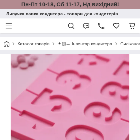
Пн-Пт 10-18, Сб 11-17, Нд вихідний!
Липучка лавка кондитера - товари для кондитерів
Каталог товарів
👩🏻‍🍳 Інвентар кондитера
Силіконов