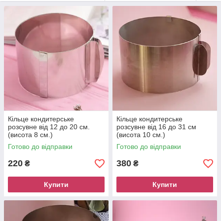
результату. Професійна якість для кондитерів та домашніх
майстрів. Швидка доставка по всій Україні.
Кільце кондитерське
Кільце кондитерське
розсувне від 12 до 20 см.
розсувне від 16 до 31 см
(висота 8 см.)
(висота 10 см.)
Готово до відправки
Готово до відправки
220
380
₴
₴
Купити
Купити