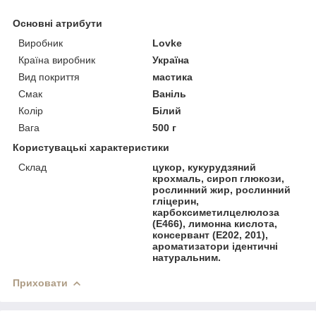
Основні атрибути
Виробник
Lovke
Країна виробник
Україна
Вид покриття
мастика
Смак
Ваніль
Колір
Білий
Вага
500 г
Користувацькі характеристики
Склад
цукор, кукурудзяний
крохмаль, сироп глюкози,
рослинний жир, рослинний
гліцерин,
карбоксиметилцелюлоза
(Е466), лимонна кислота,
консервант (Е202, 201),
ароматизатори ідентичні
натуральним.
Приховати