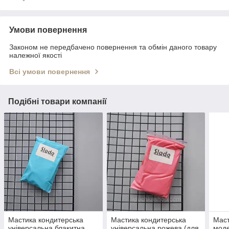
Умови повернення
Законом не передбачено повернення та обмін даного товару
належної якості
Всі умови повернення
Подібні товари компанії
Мастика кондитерська
Мастика кондитерська
Маст
універсальна блакитна
універсальна рожева (для
моде