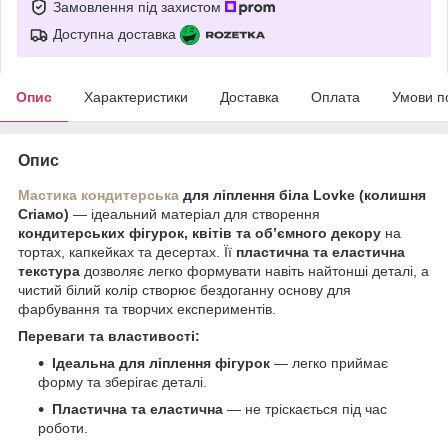
Замовлення під захистом
Доступна доставка
Опис
Характеристики
Доставка
Оплата
Умови п
Опис
Мастика кондитерська
для ліплення біла Lovke (колишня
Сrіамо)
— ідеальний матеріал для створення
кондитерських фігурок, квітів та об’ємного декору
на
тортах, капкейках та десертах. Її
пластична та еластична
текстура
дозволяє легко формувати навіть найтонші деталі, а
чистий білий колір створює бездоганну основу для
фарбування та творчих експериментів.
Переваги та властивості:
Ідеальна для ліплення фігурок
— легко приймає
форму та зберігає деталі.
Пластична та еластична
— не тріскається під час
роботи.