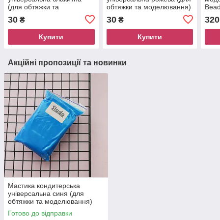
(для обтяжки та
обтяжки та моделювання)
Bead
моделювання) Slado, 100
Slado, 100 грам
30
30
320
₴
₴
грам
Купити
Купити
Акційні пропозиції та новинки
Мастика кондитерська
універсальна синя (для
обтяжки та моделювання)
Slado, 100 грам
Готово до відправки