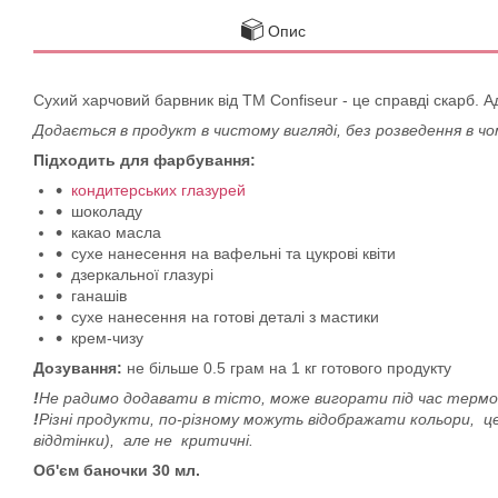
Опис
Сухий харчовий барвник від ТМ Confiseur - це справді скарб. 
Додається в продукт в чистому вигляді, без розведення в 
Підходить для фарбування:
кондитерських глазурей
шоколаду
какао масла
сухе нанесення на вафельні та цукрові квіти
дзеркальної глазурі
ганашів
сухе нанесення на готові деталі з мастики
крем-чизу
Дозування:
не більше 0.5 грам на 1 кг готового продукту
!
Не радимо додавати в тісто, може вигорати під час терм
!
Різні продукти, по-різному можуть відображати кольори, це
віддтінки), але не критичні.
Об'єм баночки 30 мл.