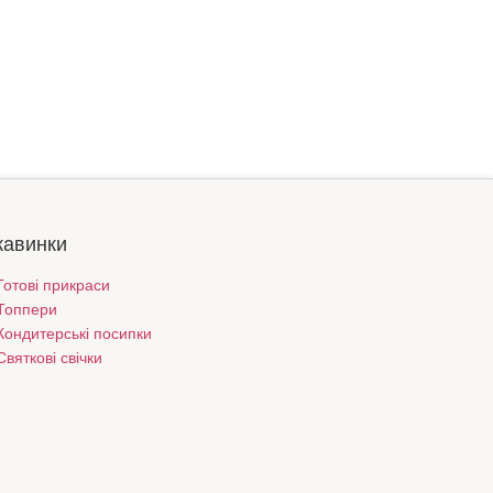
кавинки
Готові прикраси
Топпери
Кондитерські посипки
Святкові свічки