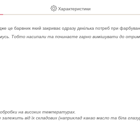
Характеристики
Адже це барвник який закриває одразу декілька потреб при фарбува
чомусь. Тобто насипали та починаєте гарно вимішувати до отрим
ообробки на високих температурах.
 залежить від їх складових (наприклад какао масло та біла гла