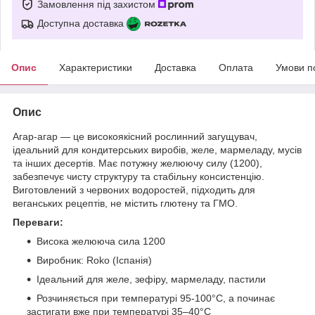
Замовлення під захистом
Доступна доставка
Опис
Характеристики
Доставка
Оплата
Умови п
Опис
Агар-агар — це високоякісний рослинний загущувач,
ідеальний для кондитерських виробів, желе, мармеладу, мусів
та інших десертів. Має потужну желюючу силу (1200),
забезпечує чисту структуру та стабільну консистенцію.
Виготовлений з червоних водоростей, підходить для
веганських рецептів, не містить глютену та ГМО.
Переваги:
Висока желююча сила 1200
Виробник: Roko (Іспанія)
Ідеальний для желе, зефіру, мармеладу, пастили
Розчиняється при температурі 95-100°C, а починає
застигати вже при температурі 35–40°C