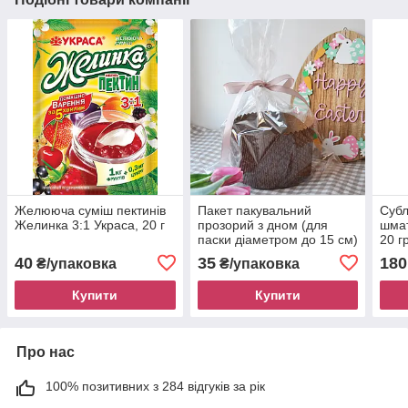
Желююча суміш пектинів
Пакет пакувальний
Субл
Желинка 3:1 Украса, 20 г
прозорий з дном (для
шмат
паски діаметром до 15 см)
20 г
30х40 см, 10 шт.
40
35
180
₴/упаковка
₴/упаковка
Купити
Купити
Про нас
100% позитивних з 284 відгуків за рік