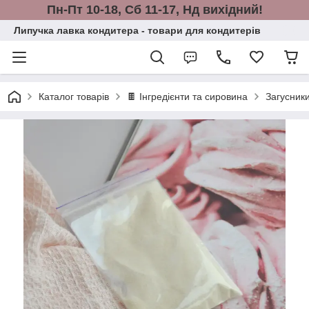
Пн-Пт 10-18, Сб 11-17, Нд вихідний!
Липучка лавка кондитера - товари для кондитерів
Каталог товарів
🍫 Інгредієнти та сировина
Загусники