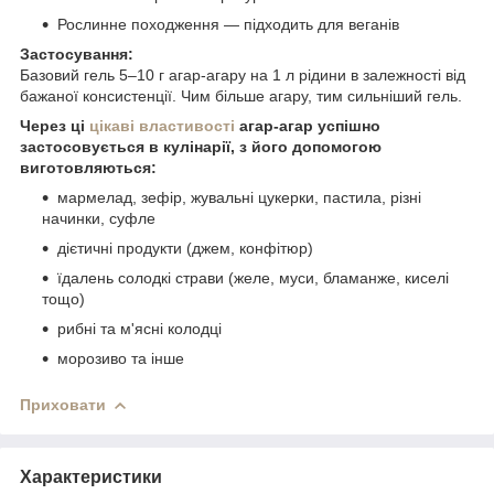
Рослинне походження — підходить для веганів
Застосування:
Базовий гель 5–10 г агар-агару на 1 л рідини в залежності від
бажаної консистенції. Чим більше агару, тим сильніший гель.
Через ці
цікаві властивості
агар-агар успішно
застосовується в кулінарії, з його допомогою
виготовляються:
мармелад, зефір, жувальні цукерки, пастила, різні
начинки, суфле
дієтичні продукти (джем, конфітюр)
їдалень солодкі страви (желе, муси, бламанже, киселі
тощо)
рибні та м'ясні колодці
морозиво та інше
Приховати
Характеристики