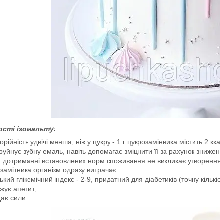
кості ізомальту:
орійність удвічі менша, ніж у цукру - 1 г цукрозамінника містить 2 кка
руйнує зубну емаль, навіть допомагає зміцнити її за рахунок знижен
 дотриманні встановлених норм споживання не викликає утворення 
замітника організм одразу витрачає.
ький глікемічний індекс - 2-9, придатний для діабетиків (точну кількі
жує апетит;
ає сили.