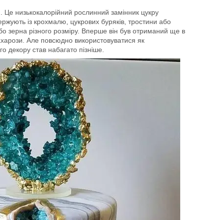
. Це низькокалорійний рослинний замінник цукру
ержують із крохмалю, цукрових буряків, тростини або
бо зерна різного розміру. Вперше він був отриманий ще в
ахарози. Але повсюдно використовуватися як
го декору став набагато пізніше.