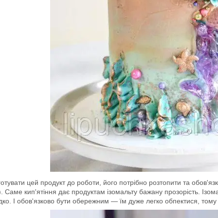
отувати цей продукт до роботи, його потрібно розтопити та обов'я
). Саме кип'ятіння дає продуктам ізомальту бажану прозорість. Ізо
дко. І обов'язково бути обережним — їм дуже легко обпектися, том