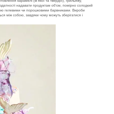
товлення карамелі (м'якої та твердої), грильяжу,
 здатності надавати продуктам об'єм, помірно солодкий
анню гелевими чи порошковими барвниками. Вироби
ся між собою, завдяки чому можуть зберігатися і