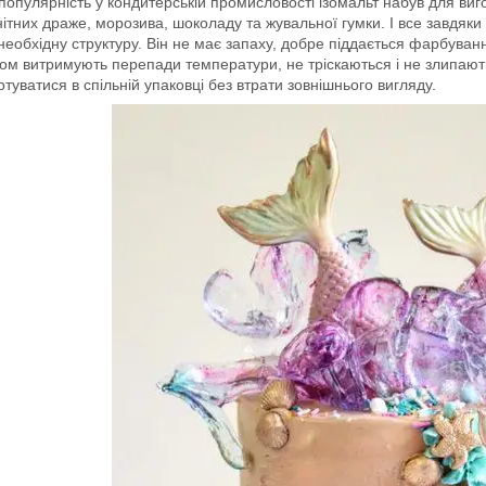
опулярність у кондитерській промисловості ізомальт набув для виго
ітних драже, морозива, шоколаду та жувальної гумки. І все завдяки
 необхідну структуру. Він не має запаху, добре піддається фарбув
ом витримують перепади температури, не тріскаються і не злипають
туватися в спільній упаковці без втрати зовнішнього вигляду.