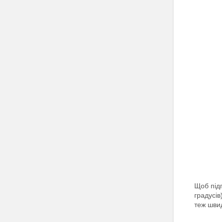
Щоб підг
градусів
теж шви