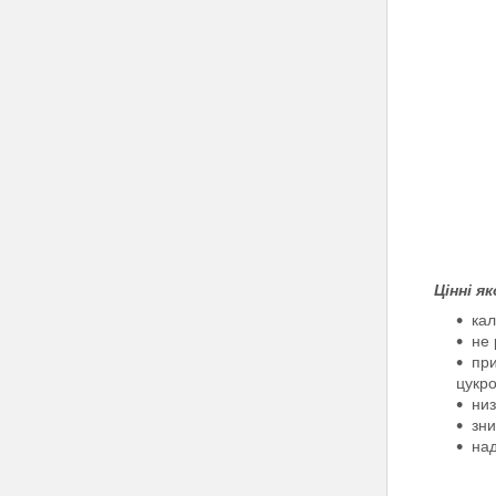
Цінні я
кал
не 
при
цукро
низ
зни
над