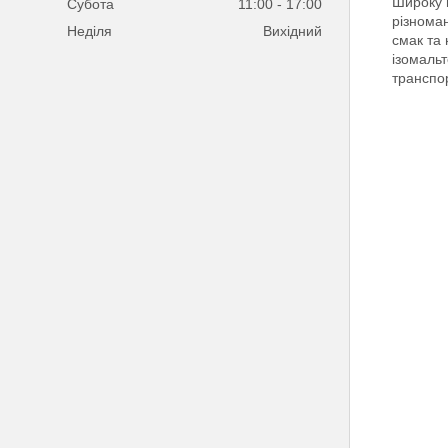
Широку п
Субота
11:00
17:00
різноман
Неділя
Вихідний
смак та
ізомальт
транспор