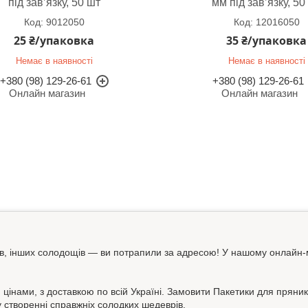
під зав’язку, 50 шт
мм під зав’язку, 50
9012050
12016050
25 ₴/упаковка
35 ₴/упаковка
Немає в наявності
Немає в наявності
+380 (98) 129-26-61
+380 (98) 129-26-61
Онлайн магазин
Онлайн магазин
сів, інших солодощів — ви потрапили за адресою! У нашому онлайн-
.
нами, з доставкою по всій Україні. Замовити Пакетики для пряників 
 створенні справжніх солодких шедеврів.