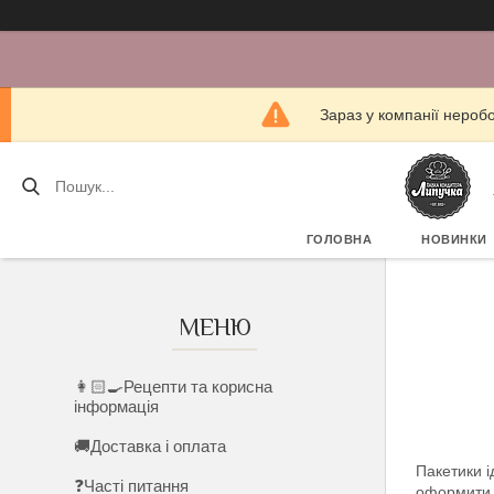
Зараз у компанії нероб
ГОЛОВНА
НОВИНКИ
👩🏻‍🍳Рецепти та корисна
інформація
🚚Доставка і оплата
Пакетики і
❓Часті питання
оформити 